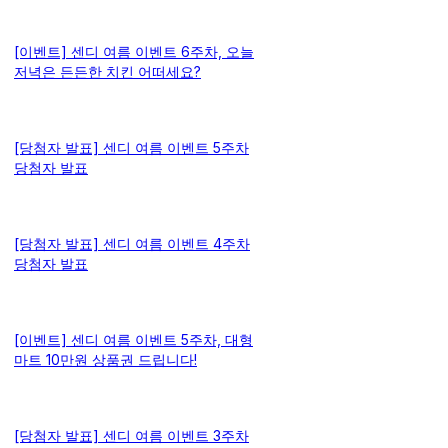
[이벤트] 센디 여름 이벤트 6주차, 오늘
저녁은 든든한 치킨 어떠세요?
[당첨자 발표] 센디 여름 이벤트 5주차
당첨자 발표
[당첨자 발표] 센디 여름 이벤트 4주차
당첨자 발표
[이벤트] 센디 여름 이벤트 5주차, 대형
마트 10만원 상품권 드립니다!
[당첨자 발표] 센디 여름 이벤트 3주차