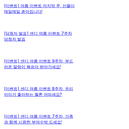
[이벤트] 여름 이벤트 마지막 주, 선물이
매일매일 쏟아집니다!
[당첨자 발표] 센디 여름 이벤트 7주차
당첨자 발표
[이벤트] 센디 여름 이벤트 9주차, 부드
러운 말랑이 복숭아 받아가세요!
[이벤트] 센디 여름 이벤트 8주차, 우리
아이가 좋아하는 멜론 어떠세요?
[이벤트] 센디 여름 이벤트 7주차, 가족
과 함께 시원한 부여수박 드세요!